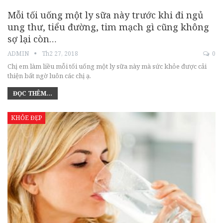
Mỗi tối uống một ly sữa này trước khi đi ngủ
ung thư, tiểu đường, tim mạch gì cũng không
sợ lại còn…
ADMIN
Th2 27, 2018
0
Chị em làm liều mỗi tối uống một ly sữa này mà sức khỏe được cải
thiện bất ngờ luôn các chị ạ.
ĐỌC THÊM...
KHỎE ĐẸP