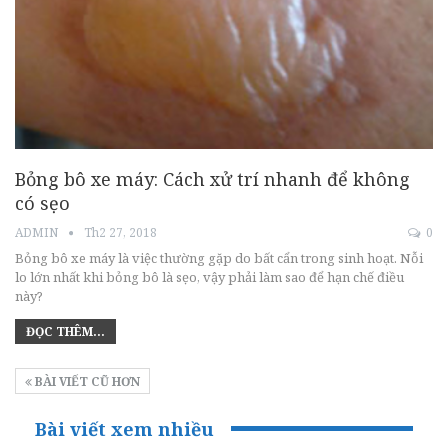
Bỏng bô xe máy: Cách xử trí nhanh để không
có sẹo
ADMIN
Th2 27, 2018
0
Bỏng bô xe máy là việc thường gặp do bất cẩn trong sinh hoạt. Nỗi
lo lớn nhất khi bỏng bô là sẹo, vậy phải làm sao để hạn chế điều
này?
ĐỌC THÊM...
BÀI VIẾT CŨ HƠN
Bài viết xem nhiều