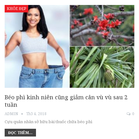
KHỎE ĐẸP
Béo phì kinh niên cũng giảm cân vù vù sau 2
tuần
ADMIN
Th3 4, 2018
0
Cựu quân nhân sở hữu bài thuốc chữa béo phì
ĐỌC THÊM...