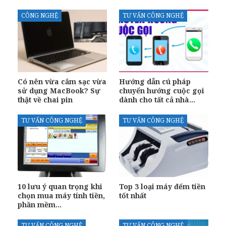
CÔNG NGHỆ
TƯ VẤN CÔNG NGHỆ
Có nên vừa cắm sạc vừa
Hướng dẫn cú pháp
sử dụng MacBook? Sự
chuyển hướng cuộc gọi
thật về chai pin
dành cho tất cả nhà…
TƯ VẤN CÔNG NGHỆ
TƯ VẤN CÔNG NGHỆ
10 lưu ý quan trọng khi
Top 3 loại máy đếm tiền
chọn mua máy tính tiền,
tốt nhất
phần mềm…
TƯ VẤN CÔNG NGHỆ
TƯ VẤN CÔNG NGHỆ