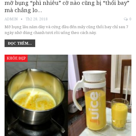
mỡ bụng “phì nhiêu” cỡ nào cũng bị “thổi bay”
mà chẳng lo…
ADMIN
Th2 28, 2018
0
Mỡ bụng lâu năm dày và cứng đầu đến mấy cũng thổi bay chỉ sau 7
ngày nhờ dùng chanh tươi rồi uống theo cách này.
ĐỌC THÊM...
KHỎE ĐẸP