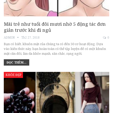
Mãi trẻ như tuổi đôi mươi nhờ 5 động tác đơn
giản trước khi đi ngủ
ADMIN
Th2 27, 2018
0
Bạn có biết, khuôn mặt của chúng ta có đến 50 cơ hoạt động. Dựa
vào kiến thức này, bạn hoàn toàn có thể tập luyện để có một khuôn
mặt cân đối, làn da khỏe mạnh, săn chắc, rạng ngời.
ĐỌC THÊM...
KHỎE ĐẸP