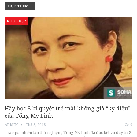
ĐỌC THÊM...
KHỎE ĐẸP
Hãy học 8 bí quyết trẻ mãi không già “kỳ diệu”
của Tống Mỹ Linh
ADMIN
Th3 3, 2018
0
Trải qua nhiều lần thử nghiệm, Tống Mỹ Linh đã đúc kết và duy trì 8