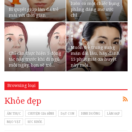
luôn có một chiếc bụng
Bí quyết giúp làn da trẻ
phẳng đáng mơ ước
mãi với thời gian
chỉ…
Muốn trẻ trung sung
Chỉ cần thực hiện 5 động
mãn dài lâu, hãy dành
tác này trước khi đi ngủ
15 phút mát-xa huyệt
mỗi ngày, bạn sẽ trẻ…
này mỗi…
Browsing loại
Khỏe đẹp
ẨM THỰC
CHUYỆN GIA ĐÌNH
DẠY CON
DINH DƯỠNG
LÀM ĐẸP
MẸO VẶT
SỨC KHỎE