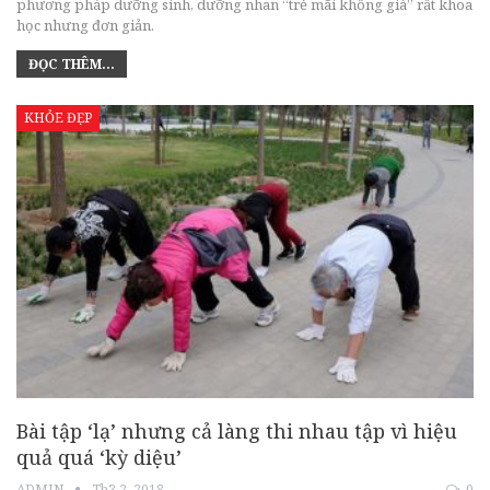
phương pháp dưỡng sinh, dưỡng nhan “trẻ mãi không già” rất khoa
học nhưng đơn giản.
ĐỌC THÊM...
KHỎE ĐẸP
Bài tập ‘lạ’ nhưng cả làng thi nhau tập vì hiệu
quả quá ‘kỳ diệu’
ADMIN
Th3 2, 2018
0