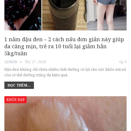
1 nắm đậu đen – 2 cách nấu đơn giản này giúp
da căng mịn, trẻ ra 10 tuổi lại giảm hẳn
5kg/tuần
ADMIN
Th2 27, 2018
0
Đậu đen không chỉ chứa nhiều chất dưỡng có lợi cho sức khỏe mà nó
còn có thể dưỡng trắng da hiệu quả.
ĐỌC THÊM...
KHỎE ĐẸP