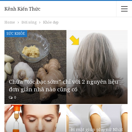
Kênh Kiến Thức
Home
Đời sống
Khỏe đẹp
SỨC KHỎE
Chữa “tóc bạc sớm” chỉ với 2 nguyên liệu
đơn giản nhà nào cũng có
0
Bí mật giúp phụ nữ Nhật