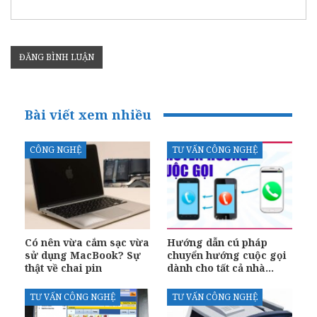
Bài viết xem nhiều
CÔNG NGHỆ
TƯ VẤN CÔNG NGHỆ
Có nên vừa cắm sạc vừa
Hướng dẫn cú pháp
sử dụng MacBook? Sự
chuyển hướng cuộc gọi
thật về chai pin
dành cho tất cả nhà…
TƯ VẤN CÔNG NGHỆ
TƯ VẤN CÔNG NGHỆ