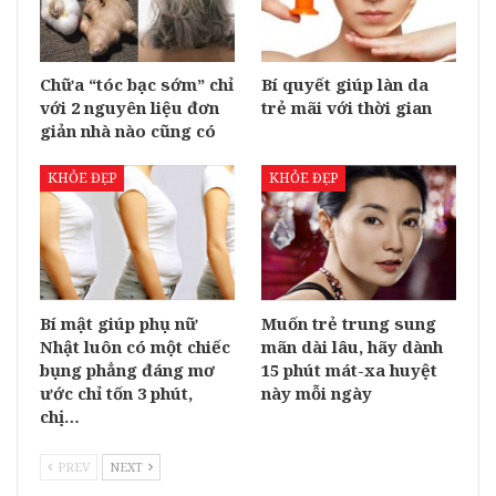
Chữa “tóc bạc sớm” chỉ
Bí quyết giúp làn da
với 2 nguyên liệu đơn
trẻ mãi với thời gian
giản nhà nào cũng có
KHỎE ĐẸP
KHỎE ĐẸP
Bí mật giúp phụ nữ
Muốn trẻ trung sung
Nhật luôn có một chiếc
mãn dài lâu, hãy dành
bụng phẳng đáng mơ
15 phút mát-xa huyệt
ước chỉ tốn 3 phút,
này mỗi ngày
chị…
PREV
NEXT