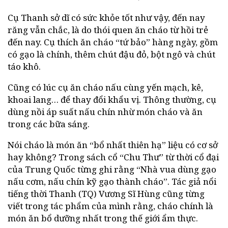
Cụ Thanh sở dĩ có sức khỏe tốt như vậy, đến nay
răng vẫn chắc, là do thói quen ăn cháo từ hồi trẻ
đến nay. Cụ thích ăn cháo “tứ bảo” hàng ngày, gồm
có gạo là chính, thêm chút đậu đỏ, bột ngô và chút
táo khô.
Cũng có lúc cụ ăn cháo nấu cùng yến mạch, kê,
khoai lang… để thay đổi khẩu vị. Thông thường, cụ
dùng nồi áp suất nấu chín nhừ món cháo và ăn
trong các bữa sáng.
Nói cháo là món ăn “bổ nhất thiên hạ” liệu có cơ sở
hay không? Trong sách cổ “Chu Thư” từ thời cổ đại
của Trung Quốc từng ghi rằng “Nhà vua dùng gạo
nấu cơm, nấu chín kỹ gạo thành cháo”. Tác giả nổi
tiếng thời Thanh (TQ) Vương Sĩ Hùng cũng từng
viết trong tác phẩm của mình rằng, cháo chính là
món ăn bổ dưỡng nhất trong thế giới ẩm thực.