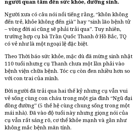
người quan tâm đến sức khỏe, dưỡng sinh.
Người xưa có câu nói nổi tiếng rằng, “khôn không
đến trẻ, khỏe không đến già” hay “sinh lão bệnh tử
– vòng đời ai cũng sẽ phải trải qua”. Tuy nhiên,
trường hợp cụ bà Trần Quốc Thanh ở Hồ Bắc, TQ
có vẻ như là một ngoại lệ đặc biệt.
Theo Thời báo sức khỏe, mặc dù đã mừng sinh nhật
110 tuổi nhưng cụ Thanh chưa một lần phải vào
bệnh viện chữa bệnh. Tóc cụ còn đen nhiều hơn so
với con trai của mình.
Đời người đã trải qua hai thế kỷ nhưng cụ vẫn vui
vẻ sống cùng con cháu trong một gia đình “Ngũ đại
đồng đường” (5 thế hệ cùng chung sống trong một
mái nhà). Đã vào độ tuổi này nhưng giọng nói của
cụ vẫn rất sáng rõ, cơ thể khỏe mạnh và gần như
không mắc bệnh mãn tính.