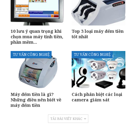
10 lưu ý quan trọng khi
Top 3 loại máy đếm tiền
chọn mua máy tính tiền,
tốt nhất
phần mềm…
TƯ VẤN CÔNG NGHỆ
TƯ VẤN CÔNG NGHỆ
Máy đếm tiền là gì?
Cách phân biệt các loại
Những điều nên biết về
camera giám sát
máy đếm tiền
TẢI BÀI VIẾT KHÁC