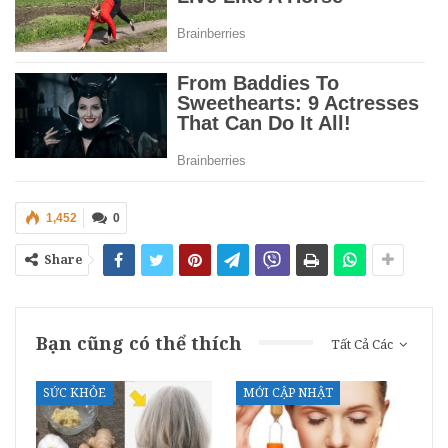
1,452
0
Share
Bạn cũng có thể thích
Tất Cả Các
SỨC KHỎE
MỚI CẬP NHẬT