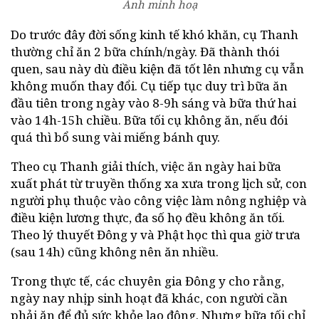
Ảnh minh hoạ
Do trước đây đời sống kinh tế khó khăn, cụ Thanh
thường chỉ ăn 2 bữa chính/ngày. Đã thành thói
quen, sau này dù điều kiện đã tốt lên nhưng cụ vẫn
không muốn thay đổi. Cụ tiếp tục duy trì bữa ăn
đầu tiên trong ngày vào 8-9h sáng và bữa thứ hai
vào 14h-15h chiều. Bữa tối cụ không ăn, nếu đói
quá thì bổ sung vài miếng bánh quy.
Theo cụ Thanh giải thích, việc ăn ngày hai bữa
xuất phát từ truyền thống xa xưa trong lịch sử, con
người phụ thuộc vào công việc làm nông nghiệp và
điều kiện lương thực, đa số họ đều không ăn tối.
Theo lý thuyết Đông y và Phật học thì qua giờ trưa
(sau 14h) cũng không nên ăn nhiều.
Trong thực tế, các chuyên gia Đông y cho rằng,
ngày nay nhịp sinh hoạt đã khác, con người cần
phải ăn để đủ sức khỏe lao động. Nhưng bữa tối chỉ