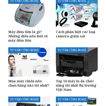
TƯ VẤN CÔNG NGHỆ
TƯ VẤN CÔNG NGHỆ
Máy đếm tiền là gì?
Cách phân biệt các loại
Những điều nên biết về
camera giám sát
máy đếm tiền
TƯ VẤN CÔNG NGHỆ
TƯ VẤN CÔNG NGHỆ
Mua máy chiếu nên
Top 10 máy in đa chức
chọn hãng nào tốt nhất?
năng tốt nhất thị trường
Việt Nam
TƯ VẤN CÔNG NGHỆ
TƯ VẤN CÔNG NGHỆ