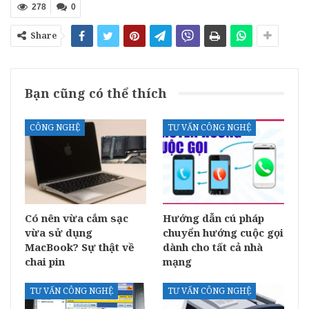
278
0
Share
Bạn cũng có thể thích
CÔNG NGHỆ
TƯ VẤN CÔNG NGHỆ
Có nên vừa cắm sạc
Hướng dẫn cú pháp
vừa sử dụng
chuyển hướng cuộc gọi
MacBook? Sự thật về
dành cho tất cả nhà
chai pin
mạng
TƯ VẤN CÔNG NGHỆ
TƯ VẤN CÔNG NGHỆ