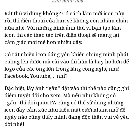
Ảnh minh họa
Rất thú vị đúng không? Có cách làm mới icon này
rồi thì điện thoại của bạn sẽ không còn nhàm chán
nữa nhé. Với những hình ảnh thú vị bạn tạo làm
icon thì các thao tác trên điện thoại sẽ mang lại
cảm giác mới mẻ hơn nhiều đấy.
Có rất nhiều icon đáng yêu khiến chúng mình phát
cuồng lên được mà cài vào thì hẳn là hay ho hơn để
logo của các ông lớn trong làng công nghệ như
Facebook, Youtube,… nhỉ?
Đặc biệt, lấy ảnh “gấu” đặt vào thì thế nào cũng ghi
điểm tuyệt đối cho xem. Mà nếu như không có
“gấu” thì đội quân FA cũng có thể sử dụng những
icon đầy cảm xúc như kiểu mặt cười nham nhở để
ngày nào cũng thấy mình đang độc thân vui vẻ yêu
đời nhé!