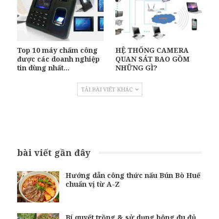
Top 10 máy chấm công
HỆ THỐNG CAMERA
được các doanh nghiệp
QUAN SÁT BAO GỒM
tin dùng nhất…
NHỮNG GÌ?
TẢI BÀI VIẾT KHÁC
bài viết gần đây
Hướng dẫn công thức nấu Bún Bò Huế
chuẩn vị từ A-Z
Bí quyết trồng & sử dụng bông đu đủ