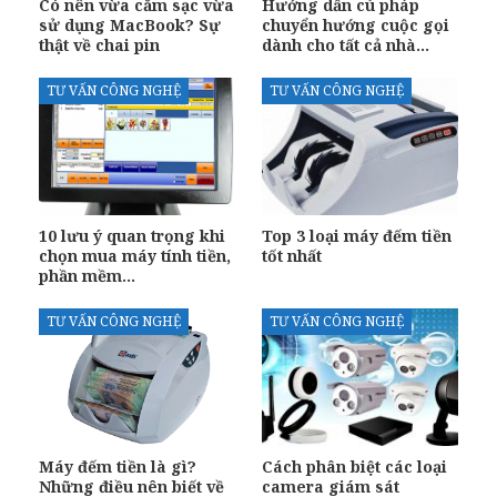
Có nên vừa cắm sạc vừa
Hướng dẫn cú pháp
sử dụng MacBook? Sự
chuyển hướng cuộc gọi
thật về chai pin
dành cho tất cả nhà…
TƯ VẤN CÔNG NGHỆ
TƯ VẤN CÔNG NGHỆ
10 lưu ý quan trọng khi
Top 3 loại máy đếm tiền
chọn mua máy tính tiền,
tốt nhất
phần mềm…
TƯ VẤN CÔNG NGHỆ
TƯ VẤN CÔNG NGHỆ
Máy đếm tiền là gì?
Cách phân biệt các loại
Những điều nên biết về
camera giám sát