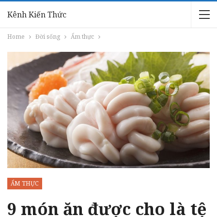
Kênh Kiến Thức
Home
Đời sống
Ẩm thực
ẨM THỰC
9 món ăn được cho là tệ