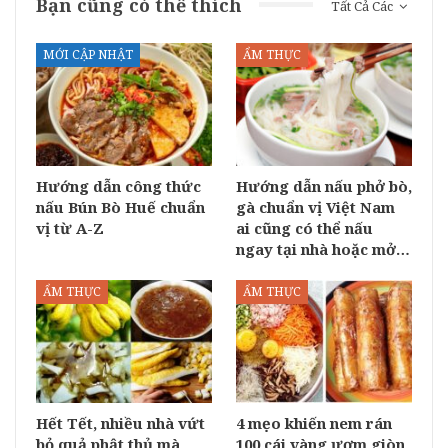
Bạn cũng có thể thích
Tất Cả Các
MỚI CẬP NHẬT
ẨM THỰC
Hướng dẫn công thức
Hướng dẫn nấu phở bò,
nấu Bún Bò Huế chuẩn
gà chuẩn vị Việt Nam
vị từ A-Z
ai cũng có thể nấu
ngay tại nhà hoặc mở…
ẨM THỰC
ẨM THỰC
Hết Tết, nhiều nhà vứt
4 mẹo khiến nem rán
bỏ quả phật thủ mà
100 cái vàng ươm giòn