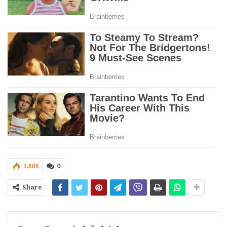
1,606
0
Share