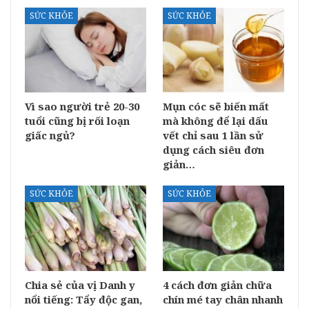
SỨC KHỎE
SỨC KHỎE
Vì sao người trẻ 20-30
Mụn cóc sẽ biến mất
tuổi cũng bị rối loạn
mà không để lại dấu
giấc ngủ?
vết chỉ sau 1 lần sử
dụng cách siêu đơn
giản…
SỨC KHỎE
SỨC KHỎE
Chia sẻ của vị Danh y
4 cách đơn giản chữa
nổi tiếng: Tẩy độc gan,
chín mé tay chân nhanh