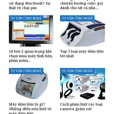
sử dụng MacBook? Sự
chuyển hướng cuộc gọi
thật về chai pin
dành cho tất cả nhà…
TƯ VẤN CÔNG NGHỆ
TƯ VẤN CÔNG NGHỆ
10 lưu ý quan trọng khi
Top 3 loại máy đếm tiền
chọn mua máy tính tiền,
tốt nhất
phần mềm…
TƯ VẤN CÔNG NGHỆ
TƯ VẤN CÔNG NGHỆ
Máy đếm tiền là gì?
Cách phân biệt các loại
Những điều nên biết về
camera giám sát
máy đếm tiền