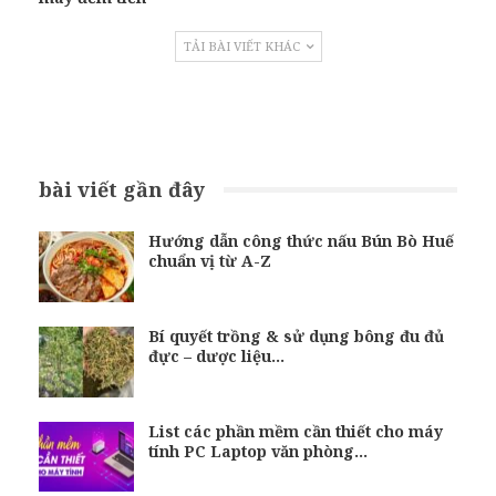
TẢI BÀI VIẾT KHÁC
bài viết gần đây
Hướng dẫn công thức nấu Bún Bò Huế
chuẩn vị từ A-Z
Bí quyết trồng & sử dụng bông đu đủ
đực – dược liệu…
List các phần mềm cần thiết cho máy
tính PC Laptop văn phòng…