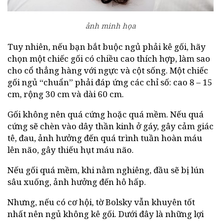
ảnh minh họa
Tuy nhiên, nếu bạn bắt buộc ngủ phải kê gối, hãy
chọn một chiếc gối có chiều cao thích hợp, làm sao
cho cổ thẳng hàng với ngực và cột sống. Một chiếc
gối ngủ “chuẩn” phải đáp ứng các chỉ số: cao 8 – 15
cm, rộng 30 cm và dài 60 cm.
Gối không nên quá cứng hoặc quá mềm. Nếu quá
cứng sẽ chèn vào dây thần kinh ở gáy, gây cảm giác
tê, đau, ảnh hưởng đến quá trình tuần hoàn máu
lên não, gây thiếu hụt máu não.
Nếu gối quá mềm, khi nằm nghiêng, đầu sẽ bị lún
sâu xuống, ảnh hưởng đến hô hấp.
Nhưng, nếu có cơ hội, tờ Bolsky vẫn khuyên tốt
nhất nên ngủ không kê gối. Dưới đây là những lợi