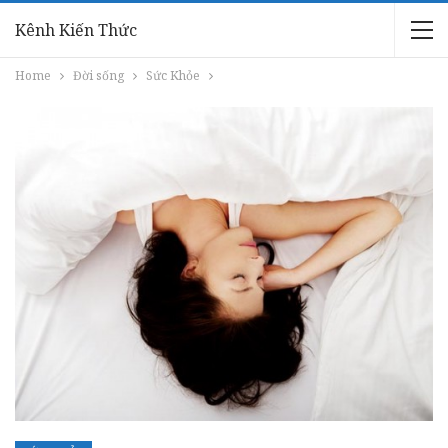
Kênh Kiến Thức
Home
Đời sống
Sức Khỏe